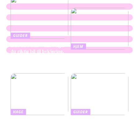
GUIDER
Leie bil i Oslo – slik velger
HJEM
du riktig bil til bykjøring,
Oppussing av bad – skap
ferie og transport
mer rom og plass med
enkle grep
HAGE
GUIDER
Slik kombinerer du
Slik tar du vare på barnas
hudpleie med beskyttelse:
hud med riktig
Alt om farget solkrem
fuktighetskrem