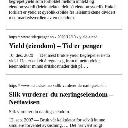
begrepet yield som forholdet mellom inntekt og
eiendomsverdi (leieinntekten delt på eiendomsverdi). Enkelt
forklart er yield et øyeblikksbilde fra leieinntektene dividert
med markedsverdien av en eiendom.
https:// www.tiderpenger.no › 2020/12/10 › yield-eiend…
Yield (eiendom) – Tid er penger
10. des. 2020 — Det mest brukte yield-begrepet er netto
yield. Det er enkelt å regne seg frem til netto yield;
leieinntekter minus drifskostnader delt på …
https:// www.nettavisen.no › slik-vurderer-du-naringseiend…
Slik vurderer du næringseiendom –
Nettavisen
Slik vurderer du næringseiendom
12. sep. 2007 — Bruk vår kalkulator for selv å kunne
simulere forventet avkastning. … Det har vært solgt