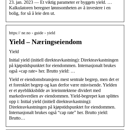
23. jan. 2023 — Et viktig parameter er byggets yield. …
Kalkulatoren beregner lønnsomheten av å investere i en
bolig, for så å leie den ut.
https:// ne.no › guide › yield
Yield – Næringseiendom
Yield
Initial yield (initiell direkteavkastning): Direkteavkastningen
på kjøpstidspunktet for eiendommen. Internasjonalt brukes
også «cap rate» her. Brutto yield: …
Yield er eiendomsbransjens mest sentrale begrep, men det er
et forenklet begrep og kan derfor være misvisende. Yielden
er et øyeblikksbilde av leieinntektene dividert med
markedsverdien av eiendommen. Yield-begrepet kan splittes
opp i: Initial yield (initiell direkteavkastning):
Direkteavkastningen på kjøpstidspunktet for eiendommen.
Internasjonalt brukes også “cap rate” her. Brutto yield:
Brutto…