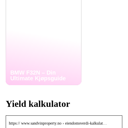
BMW F32N – Din
Ultimate Kjøpsguide
Yield kalkulator
https:// www.sandvinproperty.no › eiendomsverdi-kalkulat…