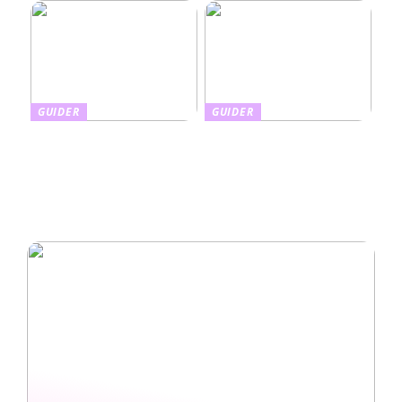
GUIDER
GUIDER
Finnes det en enkel måte å
Din guide til den beste
gjøre boligen uavhengig av
sommerferien tilpasset dine
strømnettet?
ønsker og behov