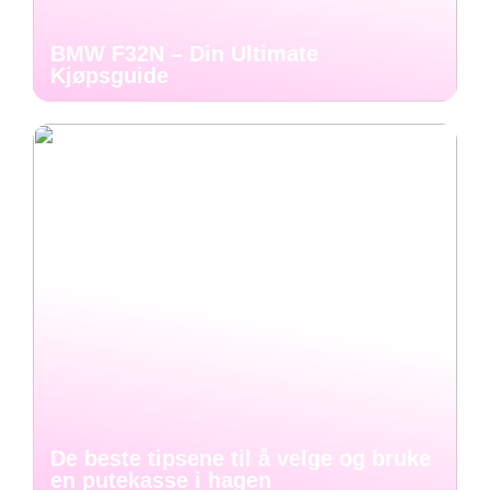
BMW F32N – Din Ultimate
Kjøpsguide
De beste tipsene til å velge og bruke
en putekasse i hagen