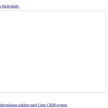
fra Molly&My
dshverdagen enklere med Lime CRM-system