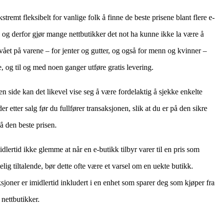
stremt fleksibelt for vanlige folk å finne de beste prisene blant flere e-
 og derfor gjør mange nettbutikker det not ha kunne ikke la være å
ivået på varene – for jenter og gutter, og også for menn og kvinner –
 og til og med noen ganger utføre gratis levering.
n side kan det likevel vise seg å være fordelaktig å sjekke enkelte
der etter salg før du fullfører transaksjonen, slik at du er på den sikre
få den beste prisen.
lertid ikke glemme at når en e-butikk tilbyr varer til en pris som
elig tiltalende, bør dette ofte være et varsel om en uekte butikk.
sjoner er imidlertid inkludert i en enhet som sparer deg som kjøper fra
 nettbutikker.