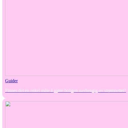
Guider
Finnes det en enkel måte å gjøre boligen uavhengig av strømnettet?