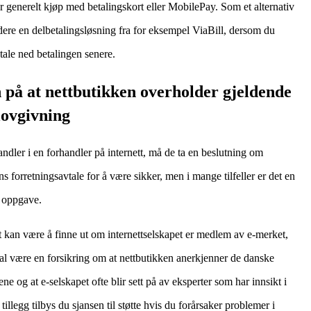
r generelt kjøp med betalingskort eller MobilePay. Som et alternativ
ere en delbetalingsløsning fra for eksempel ViaBill, dersom du
tale ned betalingen senere.
n på at nettbutikken overholder gjeldende
lovgivning
ndler i en forhandler på internett, må de ta en beslutning om
ns forretningsavtale for å være sikker, men i mange tilfeller er det en
 oppgave.
t kan være å finne ut om internettselskapet er medlem av e-merket,
l være en forsikring om at nettbutikken anerkjenner de danske
ene og at e-selskapet ofte blir sett på av eksperter som har innsikt i
 tillegg tilbys du sjansen til støtte hvis du forårsaker problemer i