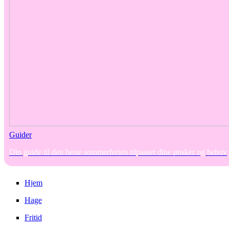
Guider
Din guide til den beste sommerferien tilpasset dine ønsker og behov
Hjem
Hage
Fritid