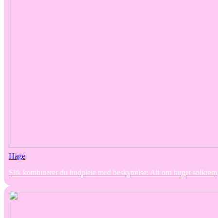
Hage
Slik kombinerer du hudpleie med beskyttelse: Alt om farget solkrem