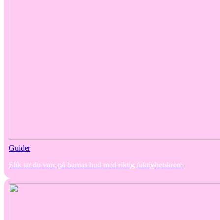
Guider
Slik tar du vare på barnas hud med riktig fuktighetskrem