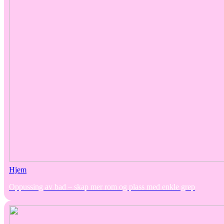
Hjem
Oppussing av bad – skap mer rom og plass med enkle grep