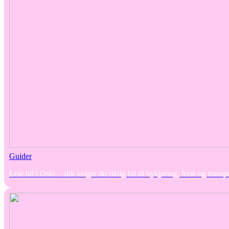
Guider
Leie bil i Oslo – slik velger du riktig bil til bykjøring, ferie og transp