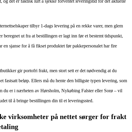
 og det er faktisk lurt å sjekke forventet leveringstid for det aktuelle
nternettselskaper tilbyr 1-dags levering på en rekke varer, men glem
er beregnet ut fra at bestillingen er lagt inn før et bestemt tidspunkt,
ar en sjanse for å få fikset produktet før pakkepersonalet har fire
butikker gir portofri frakt, men stort sett er det nødvendig at du
 et fastsatt beløp. Ellers må du hente den billigste typen levering, som
m du er i nærheten av Hørsholm, Nykøbing Falster eller Sorø – vil
det til å bringe bestillingen din til et leveringssted.
ke virksomheter på nettet sørger for frakt
etaling