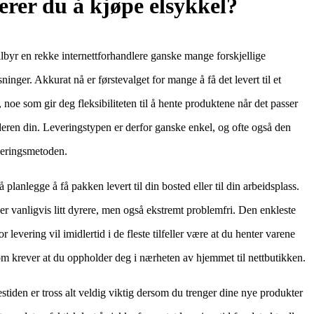
rer du å kjøpe elsykkel?
ilbyr en rekke internettforhandlere ganske mange forskjellige
ninger. Akkurat nå er førstevalget for mange å få det levert til et
 noe som gir deg fleksibiliteten til å hente produktene når det passer
deren din. Leveringstypen er derfor ganske enkel, og ofte også den
everingsmetoden.
 planlegge å få pakken levert til din bosted eller til din arbeidsplass.
er vanligvis litt dyrere, men også ekstremt problemfri. Den enkleste
r levering vil imidlertid i de fleste tilfeller være at du henter varene
om krever at du oppholder deg i nærheten av hjemmet til nettbutikken.
stiden er tross alt veldig viktig dersom du trenger dine nye produkter