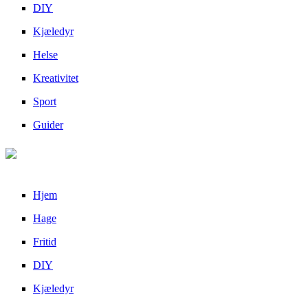
DIY
Kjæledyr
Helse
Kreativitet
Sport
Guider
Hjem
Hage
Fritid
DIY
Kjæledyr