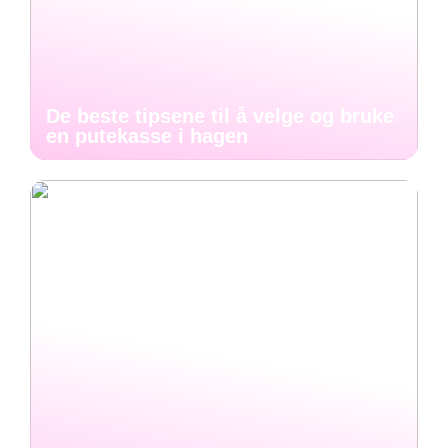
De beste tipsene til å velge og bruke
en putekasse i hagen