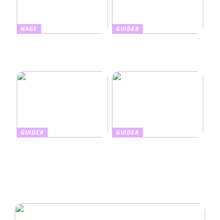
HAGE
GUIDER
Slik kombinerer du
Slik tar du vare på barnas
hudpleie med beskyttelse:
hud med riktig
Alt om farget solkrem
fuktighetskrem
GUIDER
GUIDER
Finnes det en enkel måte å
Din guide til den beste
gjøre boligen uavhengig av
sommerferien tilpasset dine
strømnettet?
ønsker og behov