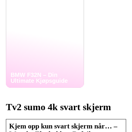
BMW F32N – Din
Ultimate Kjøpsguide
Tv2 sumo 4k svart skjerm
Kjem opp kun svart skjerm når… –