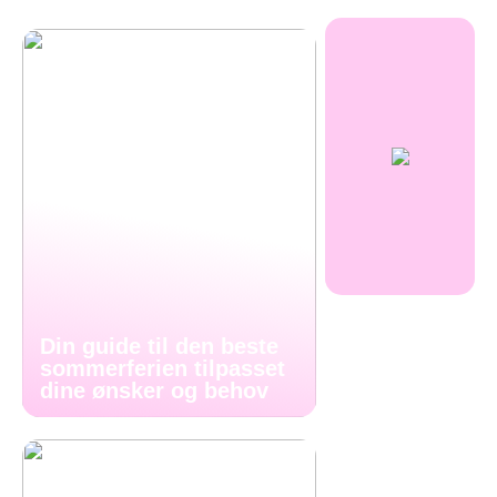
Din guide til den beste
sommerferien tilpasset
dine ønsker og behov