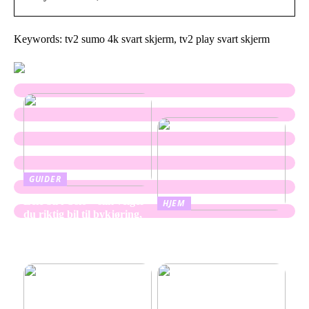
Keywords: tv2 sumo 4k svart skjerm, tv2 play svart skjerm
GUIDER
Leie bil i Oslo – slik velger
HJEM
du riktig bil til bykjøring,
Oppussing av bad – skap
ferie og transport
mer rom og plass med
enkle grep