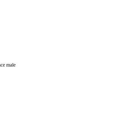
ace male