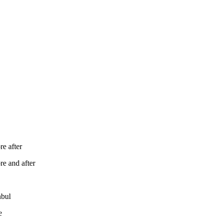
re after
re and after
nbul
e