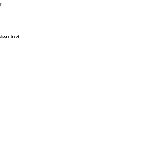
r
dssenteret