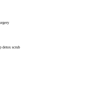
surgery
lp detox scrub