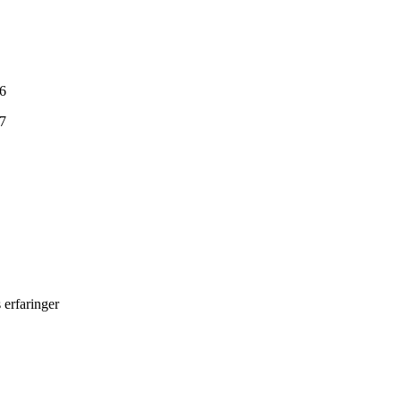
16
17
 erfaringer