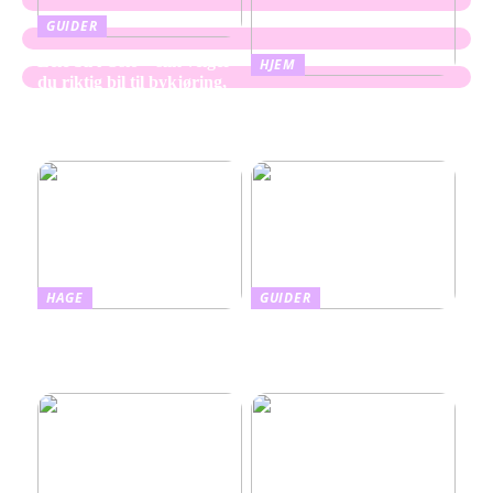
GUIDER
Leie bil i Oslo – slik velger
HJEM
du riktig bil til bykjøring,
Oppussing av bad – skap
ferie og transport
mer rom og plass med
enkle grep
HAGE
GUIDER
Slik kombinerer du
Slik tar du vare på barnas
hudpleie med beskyttelse:
hud med riktig
Alt om farget solkrem
fuktighetskrem