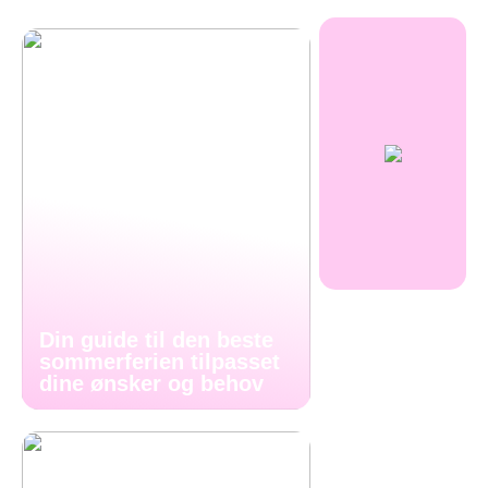
Din guide til den beste
sommerferien tilpasset
dine ønsker og behov