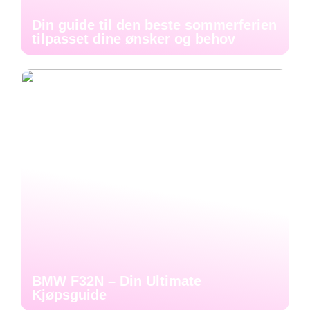
Din guide til den beste sommerferien
tilpasset dine ønsker og behov
BMW F32N – Din Ultimate
Kjøpsguide