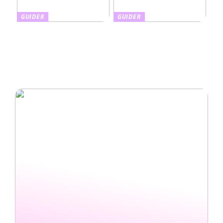
GUIDER
GUIDER
Finnes det en enkel måte å
Din guide til den beste
gjøre boligen uavhengig av
sommerferien tilpasset dine
strømnettet?
ønsker og behov