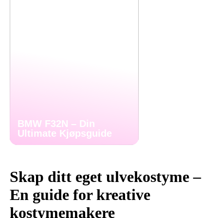
BMW F32N – Din
Ultimate Kjøpsguide
Skap ditt eget ulvekostyme –
En guide for kreative
kostymemakere