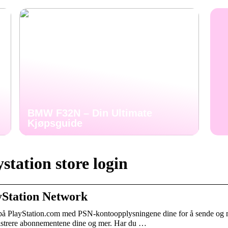
BMW F32N – Din Ultimate
Kjøpsguide
station store login
yStation Network
å PlayStation.com med PSN-kontoopplysningene dine for å sende og mott
strere abonnementene dine og mer. Har du …