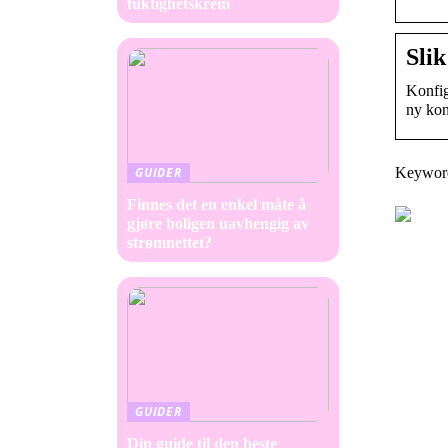
fuktighetskrem
Sli
Konfig
ny kon
Keywords
GUIDER
Finnes det en enkel måte å
gjøre boligen uavhengig av
strømnettet?
GUIDER
Din guide til den beste