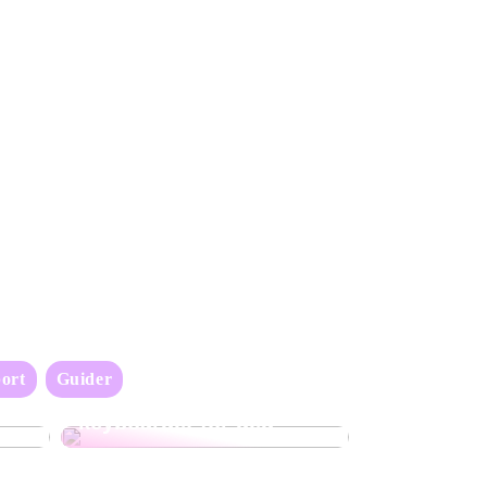
ort
Guider
Oppdag det perfekte
keyboardet for deg