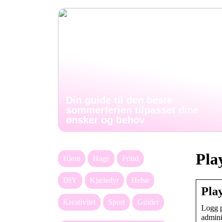
Din guide til den beste
sommerferien tilpasset dine
ønsker og behov
Play
Hjem
Hage
Fritid
DIY
Kjæledyr
Helse
Pla
Kreativitet
Sport
Guider
Logg p
admini