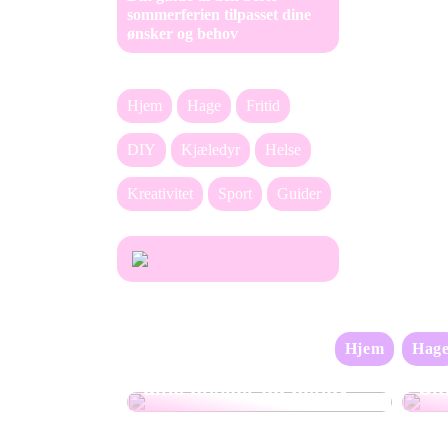
sommerferien tilpasset dine
ønsker og behov
Hjem
Hage
Fritid
DIY
Kjæledyr
Helse
Kreativitet
Sport
Guider
Din guide til den beste
Hjem
Hag
sommerferien tilpasset
BM
dine ønsker og behov
Ul