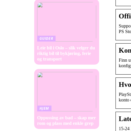
Off
Suppor
PS Sto
GUIDER
Leie bil i Oslo – slik velger du
Kont
riktig bil til bykjøring, ferie
og transport
Finn u
konfig
Hvo
PlaySt
konto o
HJEM
Late
Oppussing av bad – skap mer
rom og plass med enkle grep
15-24 