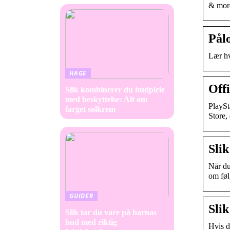
& mor
Pål
Lær hv
HAGE
Offi
Slik kombinerer du hudpleie
med beskyttelse: Alt om
PlaySt
farget solkrem
Store,
Slik
Når du
om føl
GUIDER
Slik
Slik tar du vare på barnas
hud med riktig
Hvis d