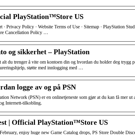
icial PlayStation™Store US
t · Privacy Policy · Website Terms of Use · Sitemap · PlayStation Stud
re Cancellation Policy …
o og sikkerhet – PlayStation
t alt du trenger å vite om kontoen din og hvordan du holder deg trygg p
ureringshjelp, støtte med innlogging med …
rdan logge av og på PSN
ation Network (PSN) er en onlinetjeneste som gjør at du kan få mer ut
g Internett-tilkobling.
st | Official PlayStation™Store US
February, enjoy huge new Game Catalog drops, PS Store Double Disco