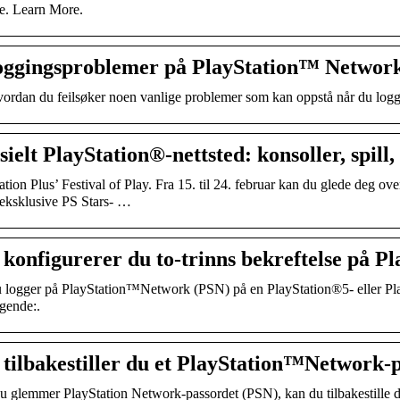
e. Learn More.
oggingsproblemer på PlayStation™ Network
ordan du feilsøker noen vanlige problemer som kan oppstå når du logge
sielt PlayStation®-nettsted: konsoller, spill
ation Plus’ Festival of Play. Fra 15. til 24. februar kan du glede deg ove
 eksklusive PS Stars- …
 konfigurerer du to-trinns bekreftelse på P
 logger på PlayStation™Network (PSN) på en PlayStation®5- eller Pla
gende:.
 tilbakestiller du et PlayStation™Network-
u glemmer PlayStation Network-passordet (PSN), kan du tilbakestille det