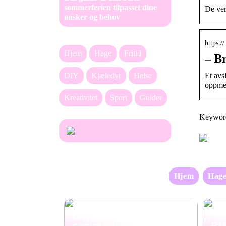
sommerferien tilpasset dine
De ver
ønsker og behov
https:/
Hjem
Hage
Fritid
– Br
Et avs
DIY
Kjæledyr
Helse
oppmer
Kreativitet
Sport
Guider
Keywords
Hjem
Hag
Din guide til den beste