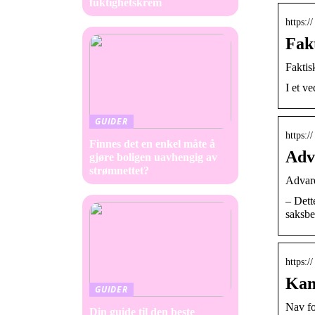
fuktighetskrem
https:/
Fakt
Faktis
I et v
GUIDER
https:/
Finnes det en enkel måte å
Adv
gjøre boligen uavhengig av
strømnettet?
Advare
– Dett
saksbe
https:/
Kan 
GUIDER
Nav fo
Din guide til den beste