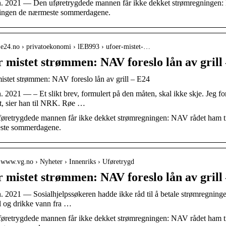
n. 2021 — Den uføretrygdede mannen får ikke dekket strømregningen: N
ringen de nærmeste sommerdagene.
/ e24.no › privatoekonomi › lEB993 › ufoer-mistet-…
 mistet strømmen: NAV foreslo lån av grill
istet strømmen: NAV foreslo lån av grill – E24
n. 2021 — – Et slikt brev, formulert på den måten, skal ikke skje. Jeg 
t, sier han til NRK. Røe …
øretrygdede mannen får ikke dekket strømregningen: NAV rådet ham til 
ste sommerdagene.
/ www.vg.no › Nyheter › Innenriks › Uføretrygd
r mistet strømmen: NAV foreslo lån av grill
n. 2021 — Sosialhjelpssøkeren hadde ikke råd til å betale strømregninge
ll og drikke vann fra …
øretrygdede mannen får ikke dekket strømregningen: NAV rådet ham til 