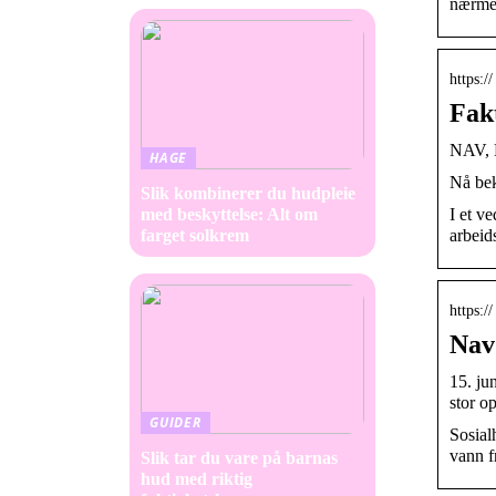
nærme
https:/
Fakt
NAV, N
HAGE
Nå bek
Slik kombinerer du hudpleie
I et v
med beskyttelse: Alt om
arbeid
farget solkrem
https:
Nav 
15. ju
stor o
GUIDER
Sosial
vann f
Slik tar du vare på barnas
hud med riktig