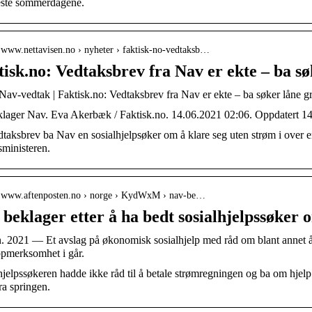
ste sommerdagene.
/ www.nettavisen.no › nyheter › faktisk-no-vedtaksb…
isk.no: Vedtaksbrev fra Nav er ekte – ba sø
av-vedtak | Faktisk.no: Vedtaksbrev fra Nav er ekte – ba søker låne gr
lager Nav. Eva Akerbæk / Faktisk.no. 14.06.2021 02:06. Oppdatert 1
edtaksbrev ba Nav en sosialhjelpsøker om å klare seg uten strøm i over e
sministeren.
// www.aftenposten.no › norge › KydWxM › nav-be…
beklager etter å ha bedt sosialhjelpssøker o
n. 2021 — Et avslag på økonomisk sosialhjelp med råd om blant annet å s
ppmerksomhet i går.
hjelpssøkeren hadde ikke råd til å betale strømregningen og ba om hjelp 
ra springen.