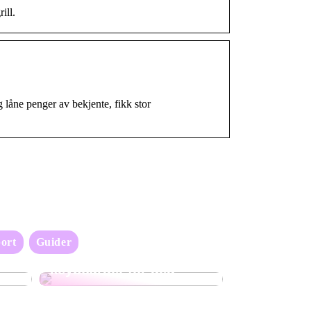
ill.
 låne penger av bekjente, fikk stor
ort
Guider
Oppdag det perfekte
keyboardet for deg