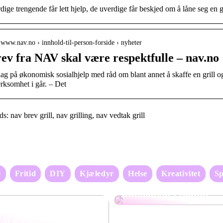
dige trengende får lett hjelp, de uverdige får beskjed om å låne seg en gr
/ www.nav.no › innhold-til-person-forside › nyheter
ev fra NAV skal være respektfulle – nav.no
lag på økonomisk sosialhjelp med råd om blant annet å skaffe en grill og
ksomhet i går. – Det
: nav brev grill, nav grilling, nav vedtak grill
De beste tipsene til å
e
Fritid
DIY
Kjæledyr
Helse
Kreativitet
Sp
velge og bruke en
putekasse i hagen