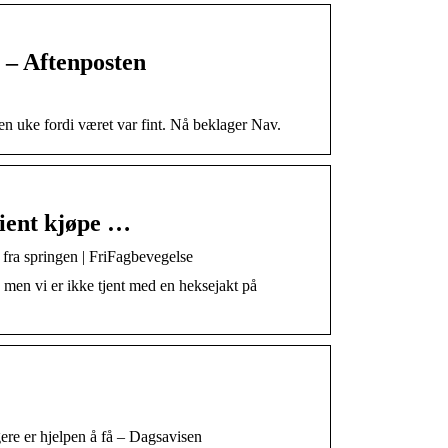
 – Aftenposten
en uke fordi været var fint. Nå beklager Nav.
ient kjøpe …
 fra springen | FriFagbevegelse
 men vi er ikke tjent med en heksejakt på
gere er hjelpen å få – Dagsavisen