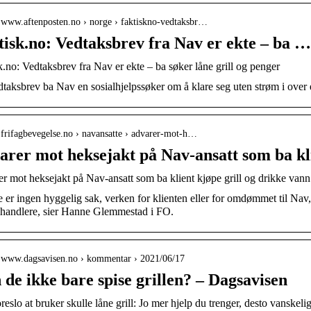
/ www.aftenposten.no › norge › faktiskno-vedtaksbr…
isk.no: Vedtaksbrev fra Nav er ekte – ba …
k.no: Vedtaksbrev fra Nav er ekte – ba søker låne grill og penger
edtaksbrev ba Nav en sosialhjelpssøker om å klare seg uten strøm i over 
/ frifagbevegelse.no › navansatte › advarer-mot-h…
arer mot heksejakt på Nav-ansatt som ba kl
r mot heksejakt på Nav-ansatt som ba klient kjøpe grill og drikke vann
e er ingen hyggelig sak, verken for klienten eller for omdømmet til Nav,
handlere, sier Hanne Glemmestad i FO.
/ www.dagsavisen.no › kommentar › 2021/06/17
de ikke bare spise grillen? – Dagsavisen
reslo at bruker skulle låne grill: Jo mer hjelp du trenger, desto vanskeli