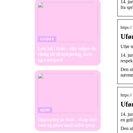
14. ju
fra sp
https:/
Ufør
GUIDER
Ufør m
Leie bil i Oslo – slik velger du
riktig bil til bykjøring, ferie
14. ju
og transport
respek
Den uf
nærme
https:/
Ufø
HJEM
14. ju
Oppussing av bad – skap mer
en gri
rom og plass med enkle grep
Den uf