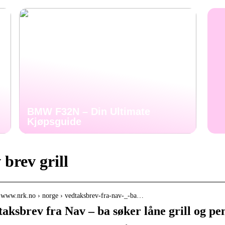
BMW F32N – Din Ultimate
Kjøpsguide
 brev grill
/ www.nrk.no › norge › vedtaksbrev-fra-nav-_-ba…
taksbrev fra Nav – ba søker låne grill og p