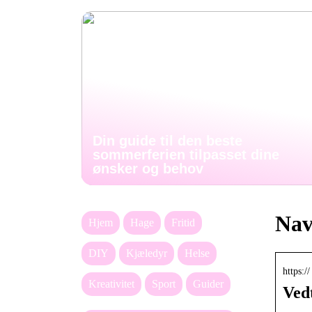
Din guide til den beste
sommerferien tilpasset dine
ønsker og behov
Nav
Hjem
Hage
Fritid
DIY
Kjæledyr
Helse
https:/
Kreativitet
Sport
Guider
Ved