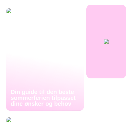
Din guide til den beste
sommerferien tilpasset
dine ønsker og behov