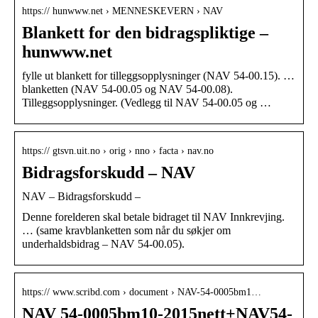
https:// hunwww.net › MENNESKEVERN › NAV
Blankett for den bidragspliktige –
hunwww.net
fylle ut blankett for tilleggsopplysninger (NAV 54-00.15). …
blanketten (NAV 54-00.05 og NAV 54-00.08).
Tilleggsopplysninger. (Vedlegg til NAV 54-00.05 og …
https:// gtsvn.uit.no › orig › nno › facta › nav.no
Bidragsforskudd – NAV
NAV – Bidragsforskudd –
Denne forelderen skal betale bidraget til NAV Innkrevjing.
… (same kravblanketten som når du søkjer om
underhaldsbidrag – NAV 54‑00.05).
https:// www.scribd.com › document › NAV-54-0005bm1…
NAV 54-0005bm10-2015nett+NAV54-