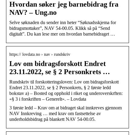
Hvordan søker jeg barnebidrag fra
NAV? – Ung.no
Selve søknaden du sender inn heter “Søknadsskjema for
bidragsmottaker”, NAV 54-00.05. Klikk så på “Send
digitalt”. Du kan lese mer om hvordan barnebidraget …
https:// lovdata.no › nav › rundskriv
Lov om bidragsforskott Endret
23.11.2022, se § 2 Personkrets …
Rundskriv til forskotteringsloven: Lov om bidragsforskott
Endret 23.11.2022, se § 2 Personkrets, § 2 første ledd
bokstav a) – Bosted og opphold i riket og underoverskrften:
«§ 3 i forskriften – Generelt». – Lovdata
3 første ledd – Krav om at bidraget skal innkreves gjennom
NAV Innkreving … med krav om fastsettelse av
underholdsbidrag på blankett NAV 54-00.05.