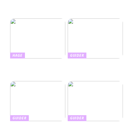
Oppussing av bad – skap
ferie og transport
mer rom og plass med
enkle grep
HAGE
GUIDER
Slik kombinerer du
Slik tar du vare på barnas
hudpleie med beskyttelse:
hud med riktig
Alt om farget solkrem
fuktighetskrem
GUIDER
GUIDER
Finnes det en enkel måte å
Din guide til den beste