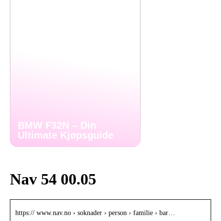
BMW F32N – Din
Ultimate Kjøpsguide
Nav 54 00.05
https:// www.nav.no › soknader › person › familie › bar…