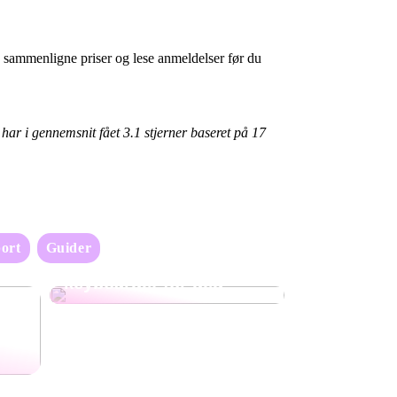
å sammenligne priser og lese anmeldelser før du
e har i gennemsnit fået
3.1
stjerner baseret på
17
ort
Guider
Oppdag det perfekte
keyboardet for deg