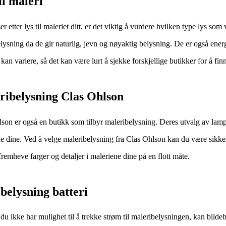
il maleri
er etter lys til maleriet ditt, er det viktig å vurdere hvilken type lys so
lysning da de gir naturlig, jevn og nøyaktig belysning. De er også energi
 kan variere, så det kan være lurt å sjekke forskjellige butikker for å finn
ribelysning Clas Ohlson
son er også en butikk som tilbyr maleribelysning. Deres utvalg av lampe
e dine. Ved å velge maleribelysning fra Clas Ohlson kan du være sikker 
fremheve farger og detaljer i maleriene dine på en flott måte.
belysning batteri
u ikke har mulighet til å trekke strøm til maleribelysningen, kan bildeb