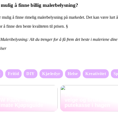
 mulig å finne billig malerbelysning?
er mulig å finne rimelig malerbelysning på markedet. Det kan være lurt 
r å finne den beste kvaliteten til prisen. §
 Maleribelysning: Alt du trenger for å få frem det beste i maleriene din
lser
e
Fritid
DIY
Kjæledyr
Helse
Kreativitet
Sp
De beste tipsene til å
W F32N – Din
velge og bruke en
timate Kjøpsguide
putekasse i hagen