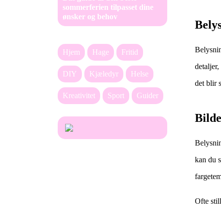
sommerferien tilpasset dine
ønsker og behov
Bely
Belysnin
Hjem
Hage
Fritid
detaljer
DIY
Kjæledyr
Helse
det blir 
Kreativitet
Sport
Guider
Bilde
Belysnin
kan du s
fargetem
Ofte sti