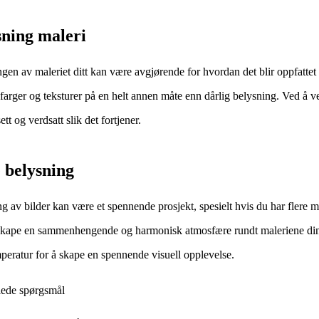
sning maleri
gen av maleriet ditt kan være avgjørende for hvordan det blir oppfatte
, farger og teksturer på en helt annen måte enn dårlig belysning. Ved å vel
sett og verdsatt slik det fortjener.
 belysning
g av bilder kan være et spennende prosjekt, spesielt hvis du har flere ma
kape en sammenhengende og harmonisk atmosfære rundt maleriene dine. 
peratur for å skape en spennende visuell opplevelse.
llede spørgsmål