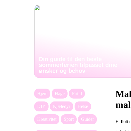
Din guide til den beste
sommerferien tilpasset dine
ønsker og behov
Male
Hjem
Hage
Fritid
mal
DIY
Kjæledyr
Helse
Kreativitet
Sport
Guider
Et flott 