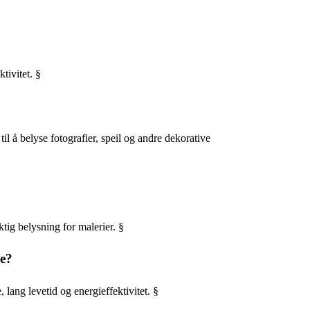
tivitet. §
il å belyse fotografier, speil og andre dekorative
ktig belysning for malerier. §
pe?
lang levetid og energieffektivitet. §