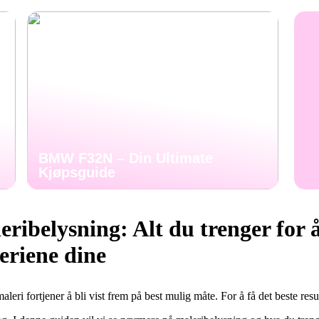
BMW F32N – Din Ultimate
Kjøpsguide
ribelysning: Alt du trenger for å
eriene dine
maleri fortjener å bli vist frem på best mulig måte. For å få det beste resul