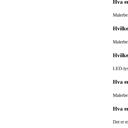
Hva er
Malerbel
Hvilke
Malerbel
Hvilke
LED-lys 
Hva er
Malerbel
Hva er
Det er m