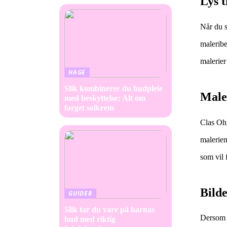
Lys t
Når du s
maleribe
malerier
HAGE
Slik kombinerer du hudpleie
Male
med beskyttelse: Alt om
farget solkrem
Clas Ohl
malerien
som vil 
Bilde
GUIDER
Slik tar du vare på barnas
Dersom d
hud med riktig