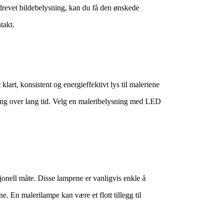
idrevet bildebelysning, kan du få den ønskede
takt.
art, konsistent og energieffektivt lys til maleriene
ning over lang tid. Velg en maleribelysning med LED
sjonell måte. Disse lampene er vanligvis enkle å
e. En malerilampe kan være et flott tillegg til