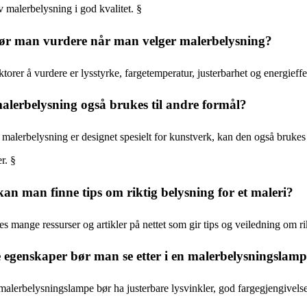
v malerbelysning i god kvalitet. §
ør man vurdere når man velger malerbelysning?
torer å vurdere er lysstyrke, fargetemperatur, justerbarhet og energieffek
lerbelysning også brukes til andre formål?
malerbelysning er designet spesielt for kunstverk, kan den også brukes t
r. §
an man finne tips om riktig belysning for et maleri?
es mange ressurser og artikler på nettet som gir tips og veiledning om ri
 egenskaper bør man se etter i en malerbelysningslam
alerbelysningslampe bør ha justerbare lysvinkler, god fargegjengivelse, 