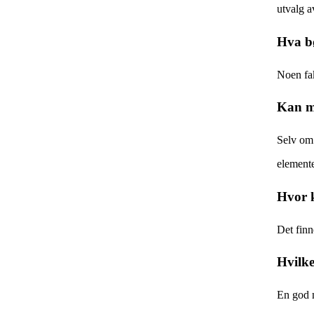
utvalg a
Hva b
Noen fak
Kan ma
Selv om 
elemente
Hvor k
Det finn
Hvilke
En god m