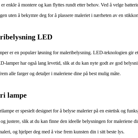
er enkle å montere og kan flyttes rundt etter behov. Ved å velge batter
gen uten å bekymre deg for å plassere maleriet i nærheten av en stikkon
ribelysning LED
er er en populær løsning for maleribelysning. LED-teknologien gir et kl
D-lamper har også lang levetid, slik at du kan nyte godt av god belys
 frem alle farger og detaljer i maleriene dine på best mulig måte.
ri lampe
ilampe er spesielt designet for å belyse malerier på en estetisk og funk
og justere, slik at du kan finne den ideelle belysningen for maleriene din
maleri, og hjelper deg med å vise frem kunsten din i sitt beste lys.