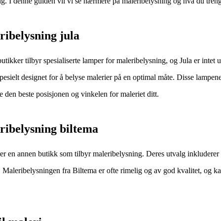
g. I denne guiden vil vi se nærmere på maleribelysning og hva du trenger
ibelysning jula
tikker tilbyr spesialiserte lamper for maleribelysning, og Jula er intet
pesielt designet for å belyse malerier på en optimal måte. Disse lampene 
e den beste posisjonen og vinkelen for maleriet ditt.
ribelysning biltema
er en annen butikk som tilbyr maleribelysning. Deres utvalg inkluderer o
. Maleribelysningen fra Biltema er ofte rimelig og av god kvalitet, og kan