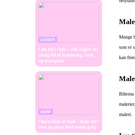
betydnin
Maler
Mange bu
GUIDER
som er s
Leie bil i Oslo – slik velger du
riktig bil til bykjøring, ferie
kan finn
og transport
Male
Biltema 
malerier
HJEM
maleri.
Oppussing av bad – skap mer
rom og plass med enkle grep