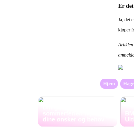
Er det
Ja, det 
kjøper fo
Artiklen
anmelde
Hjem
Hag
Din guide til den beste
sommerferien tilpasset
BM
dine ønsker og behov
Ul