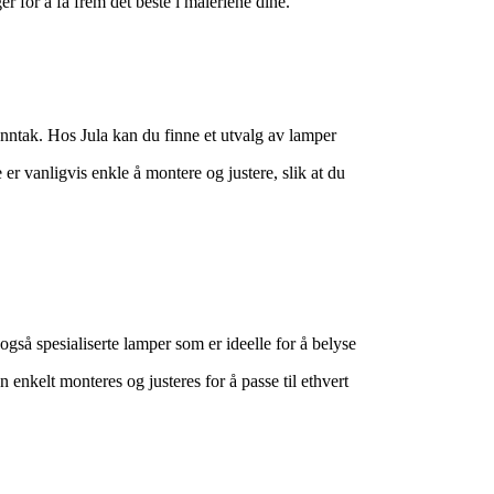
 for å få frem det beste i maleriene dine.
 unntak. Hos Jula kan du finne et utvalg av lamper
er vanligvis enkle å montere og justere, slik at du
gså spesialiserte lamper som er ideelle for å belyse
 enkelt monteres og justeres for å passe til ethvert