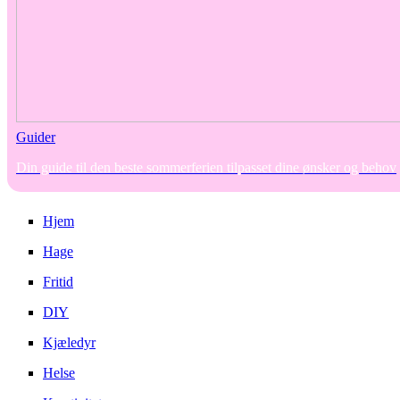
Guider
Din guide til den beste sommerferien tilpasset dine ønsker og behov
Hjem
Hage
Fritid
DIY
Kjæledyr
Helse