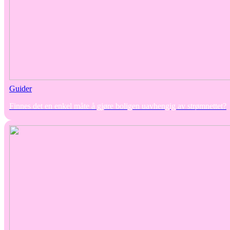
Guider
Finnes det en enkel måte å gjøre boligen uavhengig av strømnettet?