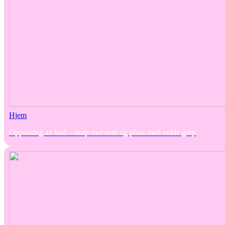
Hjem
Oppussing av bad – skap mer rom og plass med enkle grep