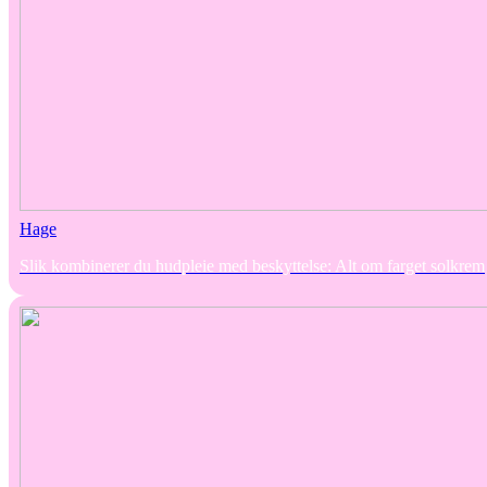
Hage
Slik kombinerer du hudpleie med beskyttelse: Alt om farget solkrem