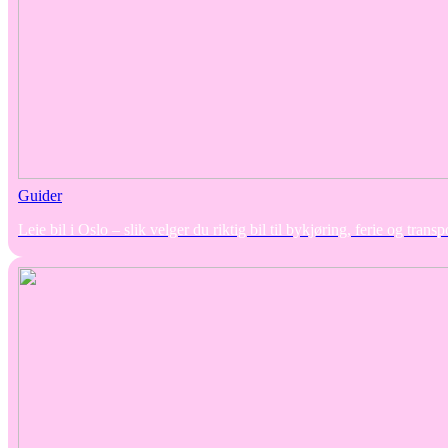
Guider
Leie bil i Oslo – slik velger du riktig bil til bykjøring, ferie og transp