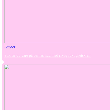
Guider
Slik tar du vare på barnas hud med riktig fuktighetskrem