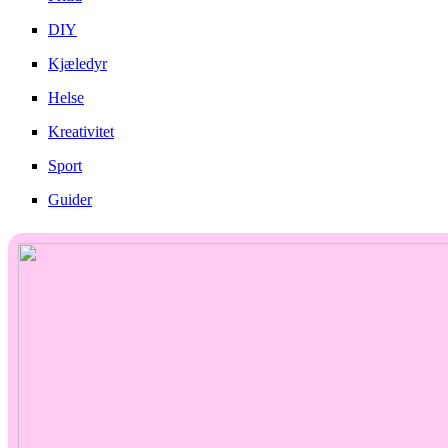
DIY
Kjæledyr
Helse
Kreativitet
Sport
Guider