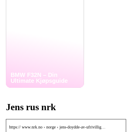
BMW F32N – Din
Ultimate Kjøpsguide
Jens rus nrk
https:// www.nrk.no › norge › jens-doydde-av-ufrivillig…