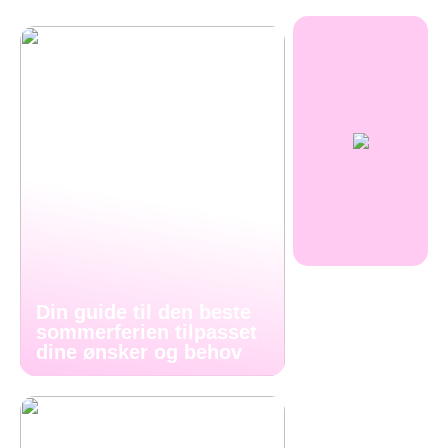
Din guide til den beste
sommerferien tilpasset
dine ønsker og behov