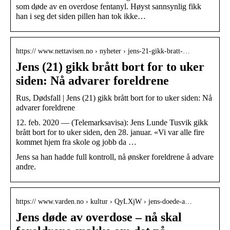
som døde av en overdose fentanyl. Høyst sannsynlig fikk
han i seg det siden pillen han tok ikke…
https:// www.nettavisen.no › nyheter › jens-21-gikk-bratt-…
Jens (21) gikk brått bort for to uker
siden: Nå advarer foreldrene
Rus, Dødsfall | Jens (21) gikk brått bort for to uker siden: Nå
advarer foreldrene
12. feb. 2020 — (Telemarksavisa): Jens Lunde Tusvik gikk
brått bort for to uker siden, den 28. januar. «Vi var alle fire
kommet hjem fra skole og jobb da …
Jens sa han hadde full kontroll, nå ønsker foreldrene å advare
andre.
https:// www.varden.no › kultur › QyLXjW › jens-doede-a…
Jens døde av overdose – nå skal