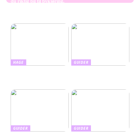
du riktig bil til bykjøring,
Oppussing av bad – skap
ferie og transport
mer rom og plass med
enkle grep
HAGE
GUIDER
Slik kombinerer du
Slik tar du vare på barnas
hudpleie med beskyttelse:
hud med riktig
Alt om farget solkrem
fuktighetskrem
GUIDER
GUIDER
Finnes det en enkel måte å
Din guide til den beste