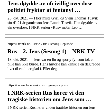
Jens døydde av ufrivillig overdose –
politiet fryktar at fentanyl …
23. okt. 2021 — I fjor mista Gyril og Stein Thomas Tusvik
sin då 21 år gamle son Jens Lunde Tusvik. Han døydde av
ein overdose. I NRK-serien «Rus» møter Leo …
https:// tv.nrk.no › serie › rus › sesong › episode
Rus – 2. Jens (Sesong 1) – NRK TV
18. okt. 2021 — Jens var en fin og sporty fyr som tok en
pille han ikke burde. Hans historie kan kanskje en dag redde
livet til en du er glad i. Eller deg.
https:// www.facebook.com › groups › posts
I NRK-serien Rus hører vi den
tragiske historien om Jens som …
I NRK-serien Rus hører vi den tragiske historien om Jens