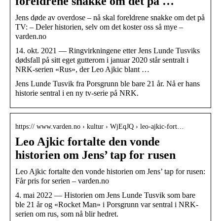
foreldrene snakke om det på …
Jens døde av overdose – nå skal foreldrene snakke om det på
TV: – Deler historien, selv om det koster oss så mye –
varden.no
14. okt. 2021 — Ringvirkningene etter Jens Lunde Tusviks
dødsfall på sitt eget gutterom i januar 2020 står sentralt i
NRK-serien «Rus», der Leo Ajkic blant …
Jens Lunde Tusvik fra Porsgrunn ble bare 21 år. Nå er hans
historie sentral i en ny tv-serie på NRK.
https:// www.varden.no › kultur › WjEqJQ › leo-ajkic-fort…
Leo Ajkic fortalte den vonde
historien om Jens’ tap for rusen
Leo Ajkic fortalte den vonde historien om Jens’ tap for rusen:
Får pris for serien – varden.no
4. mai 2022 — Historien om Jens Lunde Tusvik som bare
ble 21 år og «Rocket Man» i Porsgrunn var sentral i NRK-
serien om rus, som nå blir hedret.