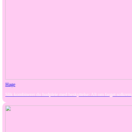
Hage
Slik kombinerer du hudpleie med beskyttelse: Alt om farget solkrem