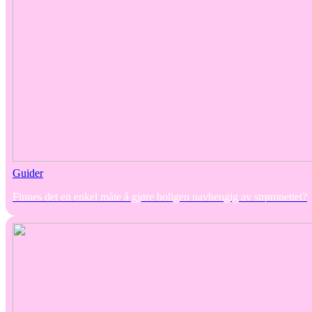
Guider
Finnes det en enkel måte å gjøre boligen uavhengig av strømnettet?