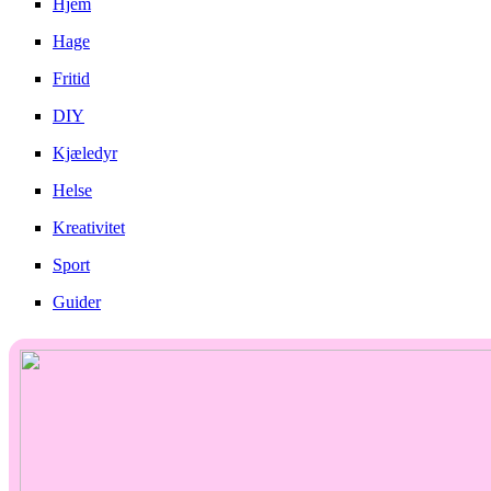
Hjem
Hage
Fritid
DIY
Kjæledyr
Helse
Kreativitet
Sport
Guider