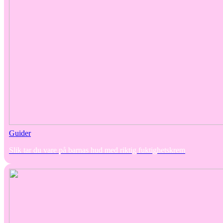
Guider
Slik tar du vare på barnas hud med riktig fuktighetskrem