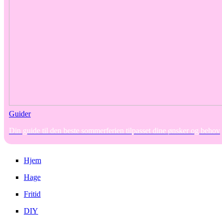
Guider
Din guide til den beste sommerferien tilpasset dine ønsker og behov
Hjem
Hage
Fritid
DIY