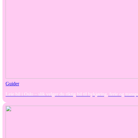
Guider
Leie bil i Oslo – slik velger du riktig bil til bykjøring, ferie og transp