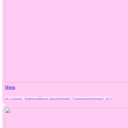
Hjem
Oppussing av bad – skap mer rom og plass med enkle grep