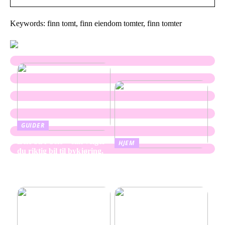
Keywords: finn tomt, finn eiendom tomter, finn tomter
GUIDER
Leie bil i Oslo – slik velger
HJEM
du riktig bil til bykjøring,
Oppussing av bad – skap
ferie og transport
mer rom og plass med
enkle grep