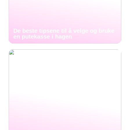
De beste tipsene til å velge og bruke
en putekasse i hagen