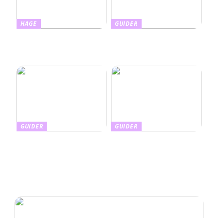
HAGE
GUIDER
Slik kombinerer du
Slik tar du vare på barnas
hudpleie med beskyttelse:
hud med riktig
Alt om farget solkrem
fuktighetskrem
GUIDER
GUIDER
Finnes det en enkel måte å
Din guide til den beste
gjøre boligen uavhengig av
sommerferien tilpasset dine
strømnettet?
ønsker og behov