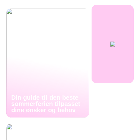
Din guide til den beste
sommerferien tilpasset
dine ønsker og behov