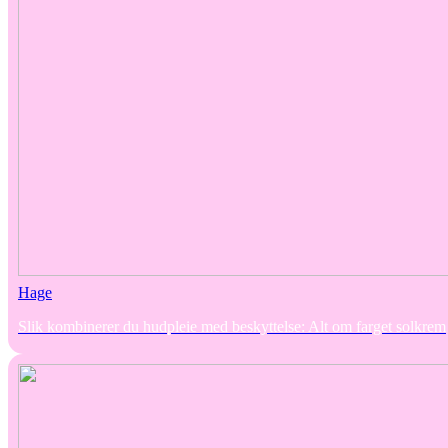
Hage
Slik kombinerer du hudpleie med beskyttelse: Alt om farget solkrem