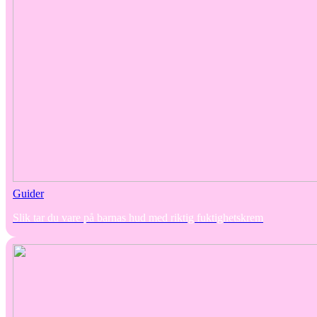
Guider
Slik tar du vare på barnas hud med riktig fuktighetskrem