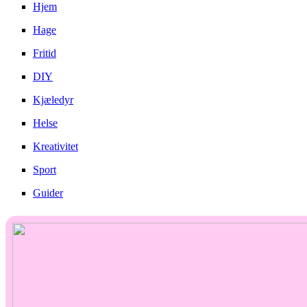
Hjem
Hage
Fritid
DIY
Kjæledyr
Helse
Kreativitet
Sport
Guider