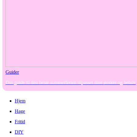
Guider
Din guide til den beste sommerferien tilpasset dine ønsker og behov
Hjem
Hage
Fritid
DIY