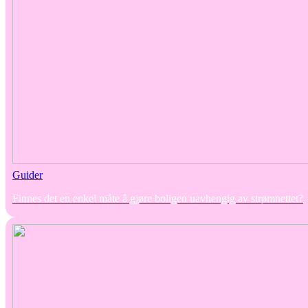
Guider
Finnes det en enkel måte å gjøre boligen uavhengig av strømnettet?