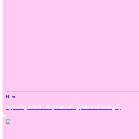
Hjem
Oppussing av bad – skap mer rom og plass med enkle grep