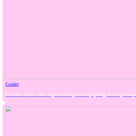
Guider
Leie bil i Oslo – slik velger du riktig bil til bykjøring, ferie og transp